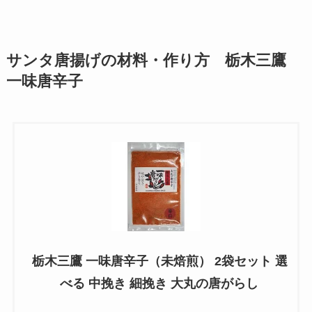
サンタ唐揚げの材料・作り方 栃木三鷹
一味唐辛子
栃木三鷹 一味唐辛子（未焙煎） 2袋セット 選
べる 中挽き 細挽き 大丸の唐がらし