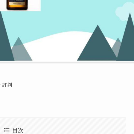
・評判
。
目次