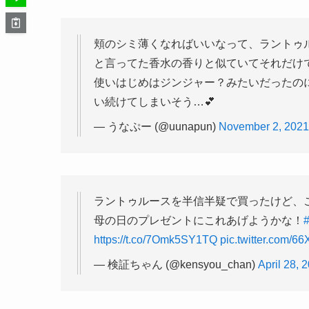
頬のシミ薄くなればいいなって、ラントゥ
と言ってた香水の香りと似ていてそれだけ
使いはじめはジンジャー？みたいだったの
い続けてしまいそう…💕
— うなぷー (@uunapun)
November 2, 2021
ラントゥルースを半信半疑で買ったけど、
母の日のプレゼントにこれあげようかな！
https://t.co/7Omk5SY1TQ
pic.twitter.com/
— 検証ちゃん (@kensyou_chan)
April 28, 