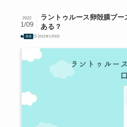
ラントゥルース卵殻膜ブー
2022
1/09
ある？
2022年1月9日
美容