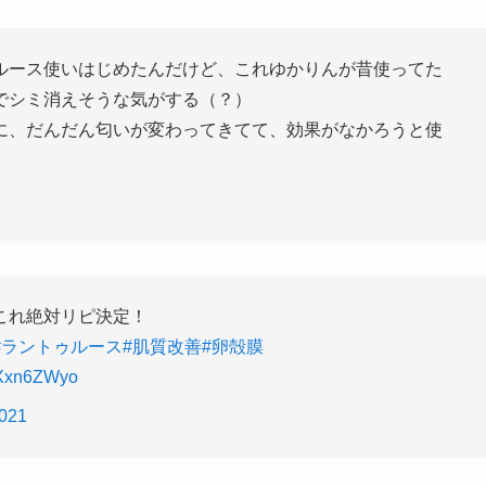
ルース使いはじめたんだけど、これゆかりんが昔使ってた
でシミ消えそうな気がする（？）
に、だんだん匂いが変わってきてて、効果がなかろうと使
これ絶対リピ決定！
#ラントゥルース
#肌質改善
#卵殻膜
66Xxn6ZWyo
2021